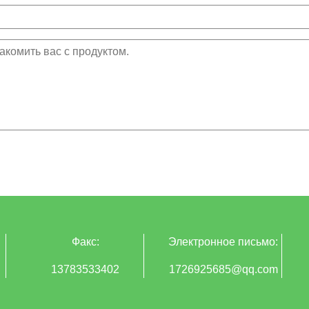
Факс:
Электронное письмо:
13783533402
1726925685@qq.com