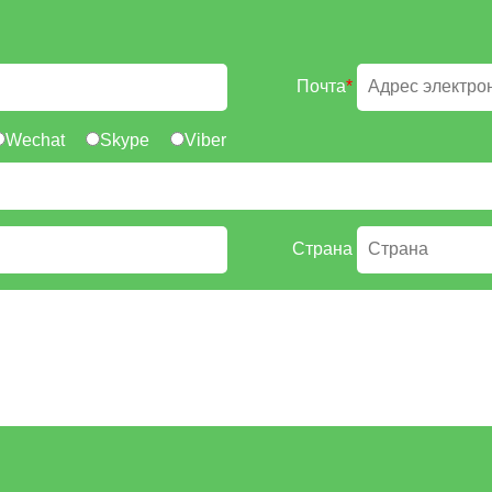
Почта
*
Wechat
Skype
Viber
Страна