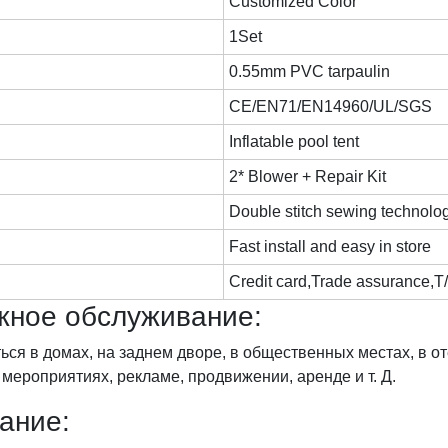
Customized Color
1Set
0.55mm PVC tarpaulin
CE/EN71/EN14960/UL/SGS
Inflatable pool tent
2* Blower + Repair Kit
Double stitch sewing technolo
Fast install and easy in store
Credit card,Trade assurance,T
жное обслуживание:
я в домах, на заднем дворе, в общественных местах, в оте
 мероприятиях, рекламе, продвижении, аренде и т. Д.
ание: