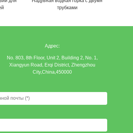
вий для
Надувная водная горка с двумя
ей
трубками
Адрес:
No. 803, 8th Floor, Unit 2, Building 2, No. 1,
Xiangyun Road, Erqi District, Zhengzhou
City,China,450000