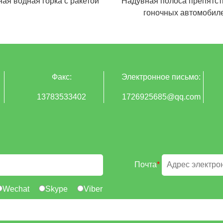
ая водная горка с ракетой
Надувная полоса препятст
гоночных автомобил
Факс:
Электронное письмо:
13783533402
1726925685@qq.com
Почта
*
Wechat
Skype
Viber