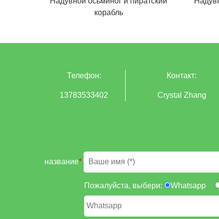
Надувной осьминог и пиратский
Надувн
корабль
Телефон:
Контакт:
13783533402
Crystal Zhang
название
*
Пожалуйста, выбери:
Whatsapp