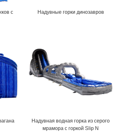
жков с
Надувные горки динозавров
рагана
Надувная водная горка из серого
мрамора с горкой Slip N