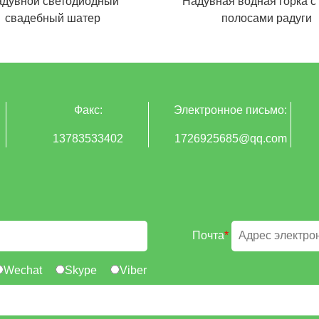
дувной светодиодный
Надувная водная горка с
свадебный шатер
полосами радуги
Факс:
Электронное письмо:
13783533402
1726925685@qq.com
Почта
*
Wechat
Skype
Viber