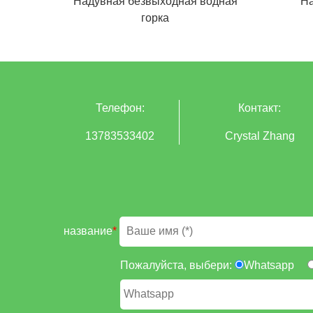
Надувная безвыходная водная
На
горка
Телефон:
Контакт:
13783533402
Crystal Zhang
название
*
Пожалуйста, выбери:
Whatsapp