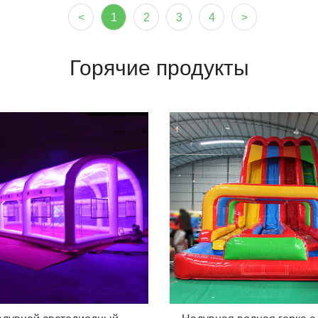
<
1
2
3
4
>
Горячие продукты