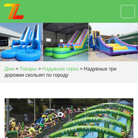
Дом
>
Товары
>
Надувная горка
>
Надувные три
дорожки скользят по городу