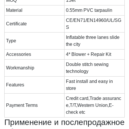
MOQ
1Set
Material
0.55mm PVC tarpaulin
CE/EN71/EN14960/UL/SG
Certificate
S
Inflatable three lanes slide
Type
the city
Accessories
4* Blower + Repair Kit
Double stitch sewing
Workmanship
technology
Fast install and easy in
Features
store
Credit card,Trade assuranc
Payment Terms
e,T/T,Western Union,E-
check etc
Применение и послепродажное