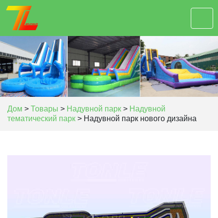
Дом
>
Товары
>
Надувной парк
>
Надувной
тематический парк
>
Надувной парк нового дизайна