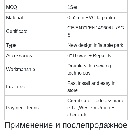
MOQ
1Set
Material
0.55mm PVC tarpaulin
CE/EN71/EN14960/UL/SG
Certificate
S
Type
New design inflatable park
Accessories
6* Blower + Repair Kit
Double stitch sewing
Workmanship
technology
Fast install and easy in
Features
store
Credit card,Trade assuranc
Payment Terms
e,T/T,Western Union,E-
check etc
Применение и послепродажное