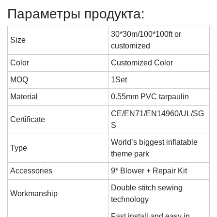
Параметры продукта:
30*30m/100*100ft or
Size
customized
Color
Customized Color
MOQ
1Set
Material
0.55mm PVC tarpaulin
CE/EN71/EN14960/UL/SG
Certificate
S
World’s biggest inflatable
Type
theme park
Accessories
9* Blower + Repair Kit
Double stitch sewing
Workmanship
technology
Fast install and easy in