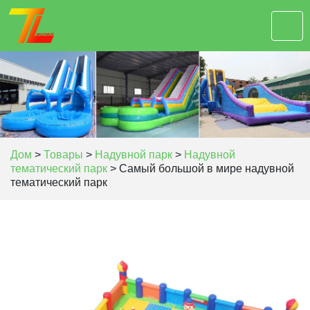
Дом
>
Товары
>
Надувной парк
>
Надувной
тематический парк
>
Самый большой в мире надувной
тематический парк